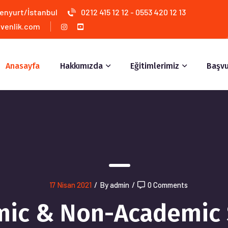
senyurt/İstanbul
0212 415 12 12 - 0553 420 12 13
venlik.com
Anasayfa
Hakkımızda
Eğitimlerimiz
Başvu
17 Nisan 2021
/
By admin
/
0 Comments
ic & Non-Academic 