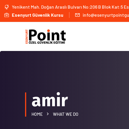
Yenikent Mah. Doğan Araslı Bulvarı No:206 B Blok Kat:5 E
Esenyurt Güvenlik Kursu
info@esenyurtpointgu
amir
HOME
WHAT WE DO