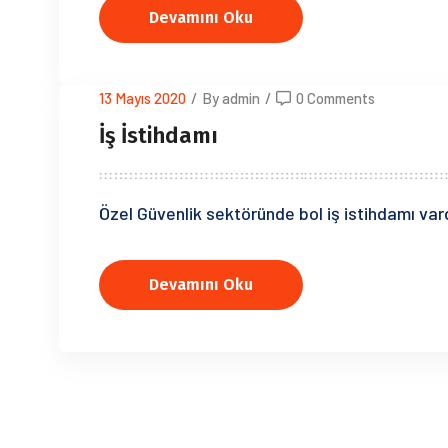
Devamını Oku
13 Mayıs 2020
/
By admin
/
0 Comments
İş İstihdamı
Özel Güvenlik sektöründe bol iş istihdamı vard
Devamını Oku