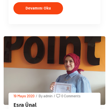
Devamını Oku
19 Mayıs 2020
/
By admin
/
0 Comments
Esra Ünal